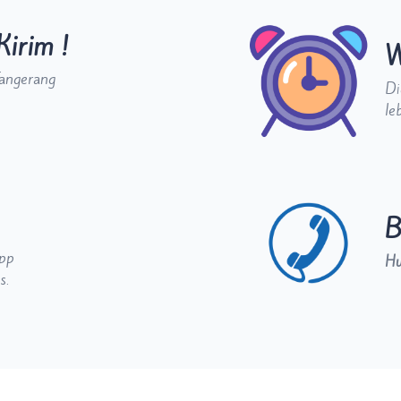
Kirim !
W
Tangerang
Di
le
B
app
H
s.