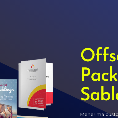
Offse
Pack
Sabl
Menerima custom